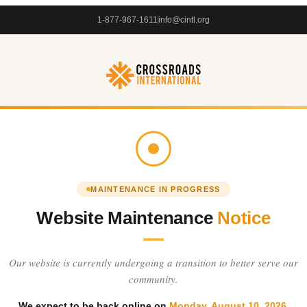
1-877-967-1611
info@cintl.org
MAINTENANCE IN PROGRESS
Website Maintenance
Notice
Our website is currently undergoing a transition to better serve our
community.
We expect to be back online on
Monday, August 10, 2026
.