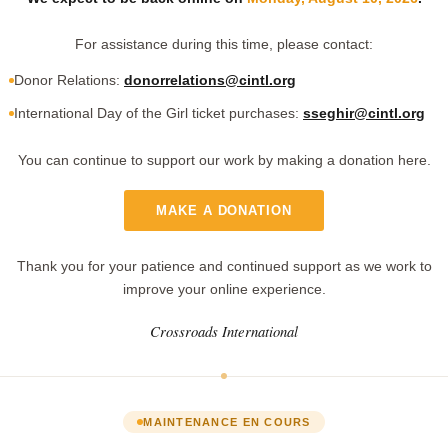
For assistance during this time, please contact:
Donor Relations:
donorrelations@cintl.org
International Day of the Girl ticket purchases:
sseghir@cintl.org
You can continue to support our work by making a donation here.
MAKE A DONATION
Thank you for your patience and continued support as we work to
improve your online experience.
Crossroads International
MAINTENANCE EN COURS