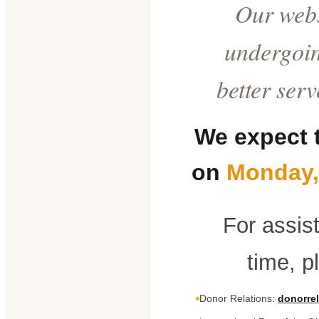
Our webs
undergoin
better ser
We expect 
on
Monday,
For assis
time, p
Donor Relations:
donorrel