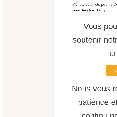
Achats de billets pour le D
sseghir@cintl.org
Vous pou
soutenir notr
un
F
Nous vous r
patience e
continu p