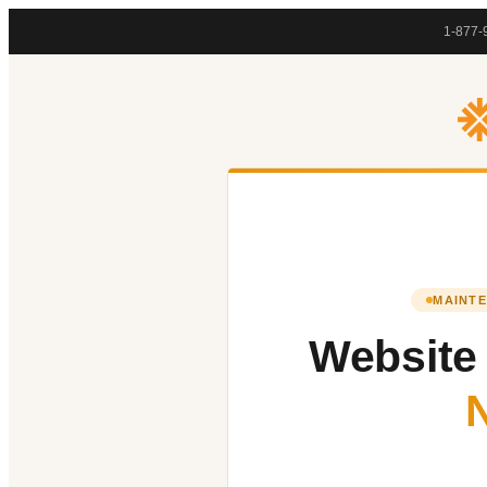
1-877-
MAINTE
Website