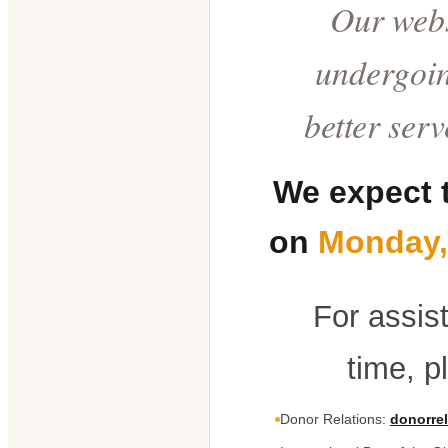
Our webs
undergoin
better ser
We expect 
on
Monday,
For assis
time, p
Donor Relations:
donorrel