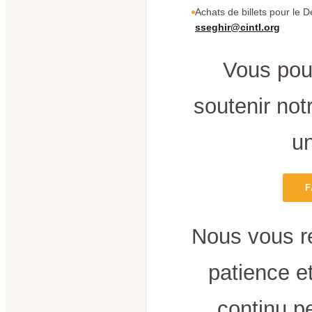
Achats de billets pour le D
sseghir@cintl.org
Vous pou
soutenir notr
un
F
Nous vous r
patience e
continu p