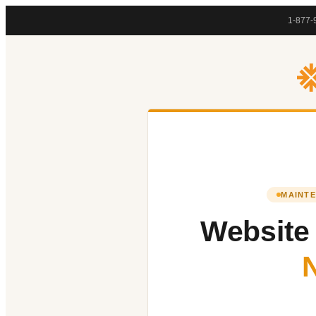
1-877-
MAINTE
Website