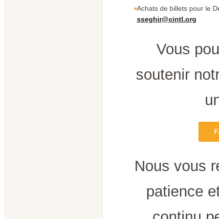
Achats de billets pour le D
sseghir@cintl.org
Vous pou
soutenir notr
un
F
Nous vous r
patience e
continu p