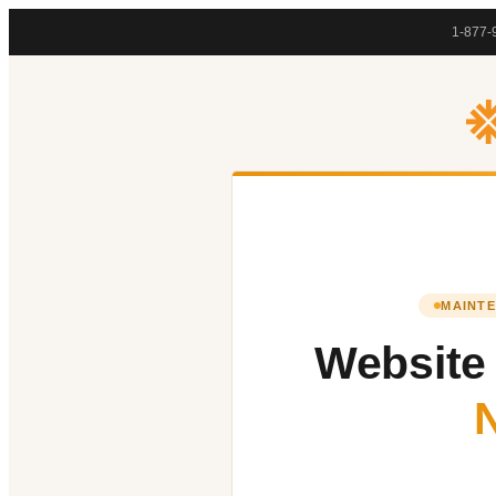
1-877-
MAINTE
Website