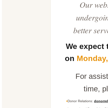
Our webs
undergoin
better ser
We expect 
on
Monday,
For assis
time, p
Donor Relations:
donorrel