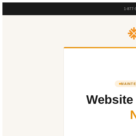
1-877-
MAINTE
Website