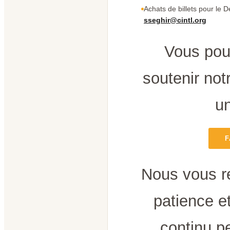
Achats de billets pour le D
sseghir@cintl.org
Vous pou
soutenir notr
un
F
Nous vous r
patience e
continu p