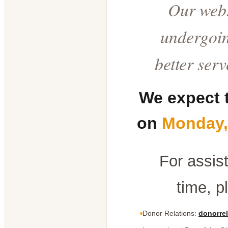
Our webs
undergoin
better ser
We expect 
on
Monday,
For assis
time, p
Donor Relations:
donorrel