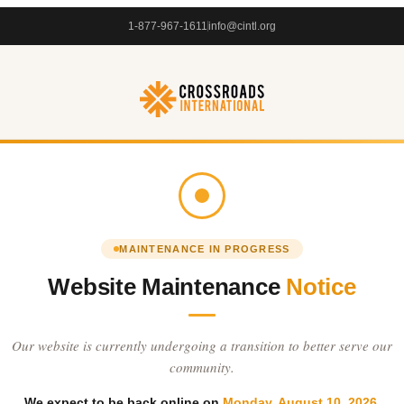
1-877-967-1611
info@cintl.org
MAINTENANCE IN PROGRESS
Website Maintenance
Notice
Our website is currently undergoing a transition to better serve our
community.
We expect to be back online on
Monday, August 10, 2026
.