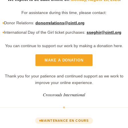
For assistance during this time, please contact:
Donor Relations:
donorrelations@cintl.org
International Day of the Girl ticket purchases:
sseghir@cintl.org
You can continue to support our work by making a donation here.
MAKE A DONATION
Thank you for your patience and continued support as we work to
improve your online experience.
Crossroads International
MAINTENANCE EN COURS