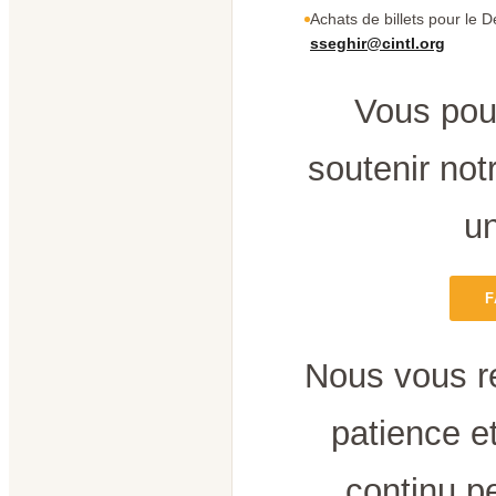
Achats de billets pour le D
sseghir@cintl.org
Vous pou
soutenir notr
un
F
Nous vous r
patience e
continu p