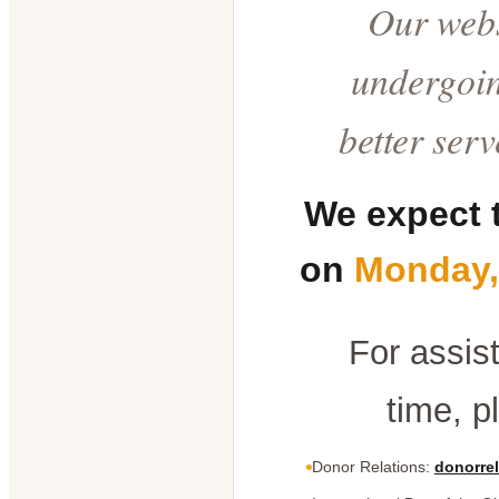
Our webs
undergoin
better ser
We expect 
on
Monday,
For assis
time, p
Donor Relations:
donorrel