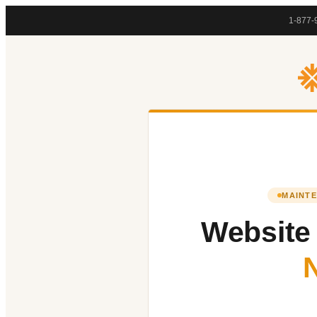
1-877-
MAINTE
Website