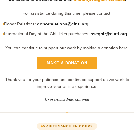
For assistance during this time, please contact:
Donor Relations:
donorrelations@cintl.org
International Day of the Girl ticket purchases:
sseghir@cintl.org
You can continue to support our work by making a donation here.
MAKE A DONATION
Thank you for your patience and continued support as we work to
improve your online experience.
Crossroads International
MAINTENANCE EN COURS