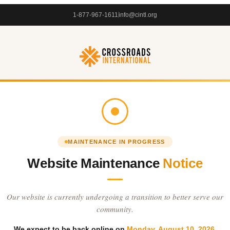
1-877-967-1611
info@cintl.org
MAINTENANCE IN PROGRESS
Website Maintenance
Notice
Our website is currently undergoing a transition to better serve our
community.
We expect to be back online on
Monday, August 10, 2026
.