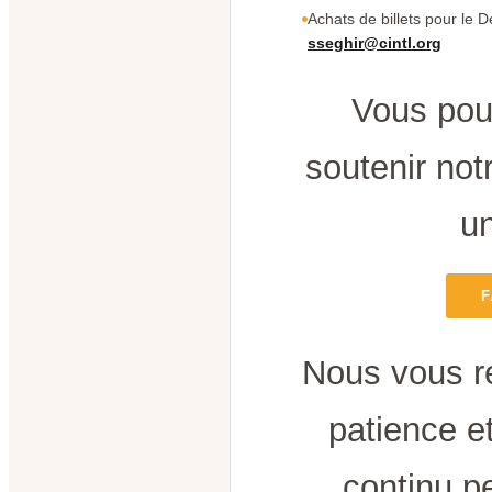
Achats de billets pour le D
sseghir@cintl.org
Vous pou
soutenir notr
un
F
Nous vous r
patience e
continu p