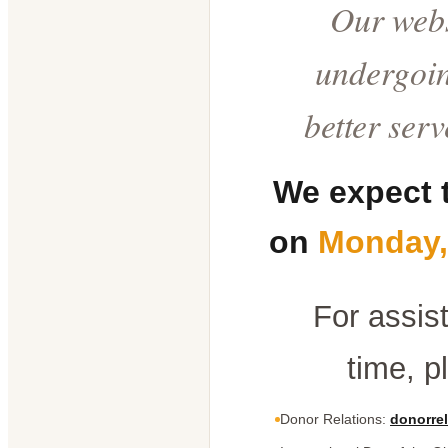
Our webs
undergoin
better ser
We expect 
on
Monday,
For assis
time, p
Donor Relations:
donorrel