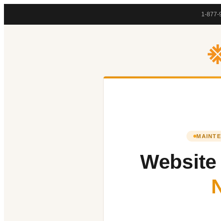
1-877-
MAINTE
Website