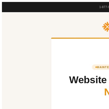
1-877-
MAINTE
Website