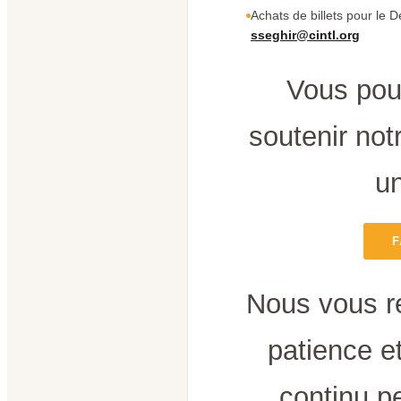
Achats de billets pour le D
sseghir@cintl.org
Vous pou
soutenir notr
un
F
Nous vous r
patience e
continu p