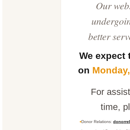
Our webs
undergoin
better ser
We expect 
on
Monday,
For assis
time, p
Donor Relations:
donorrel