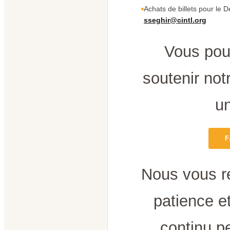
Achats de billets pour le D
sseghir@cintl.org
Vous pou
soutenir notr
un
F
Nous vous r
patience e
continu p