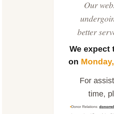
Our webs
undergoin
better ser
We expect 
on
Monday,
For assis
time, p
Donor Relations:
donorrel