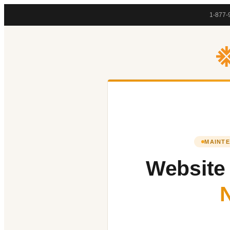
1-877-
MAINTE
Website