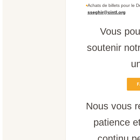
Achats de billets pour le D
sseghir@cintl.org
Vous pou
soutenir notr
un
F
Nous vous r
patience e
continu p