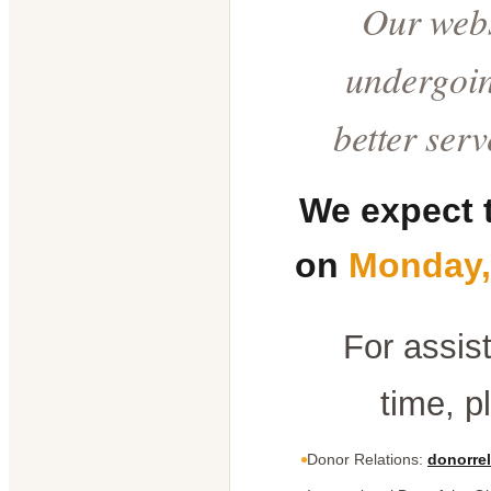
Our webs
undergoin
better ser
We expect 
on
Monday,
For assis
time, p
Donor Relations:
donorrel