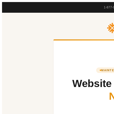
1-877-
MAINTE
Website