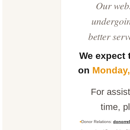
Our webs
undergoin
better ser
We expect 
on
Monday,
For assis
time, p
Donor Relations:
donorrel