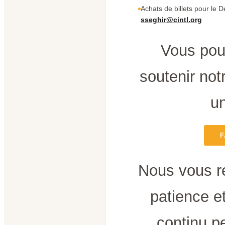
Achats de billets pour le D
sseghir@cintl.org
Vous pou
soutenir notr
un
F
Nous vous r
patience e
continu p