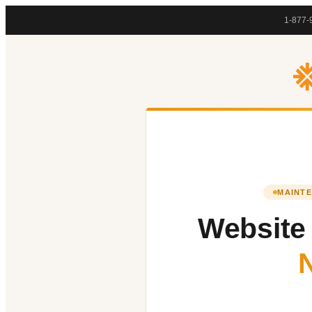
1-877-
MAINTE
Website