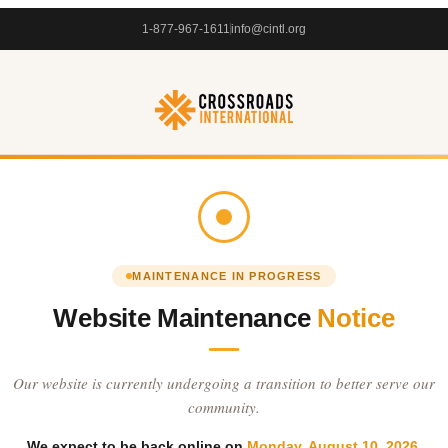
1-877-967-1611
info@cintl.org
MAINTENANCE IN PROGRESS
Website Maintenance
Notice
Our website is currently undergoing a transition to better serve our
community.
We expect to be back online on
Monday, August 10, 2026
.