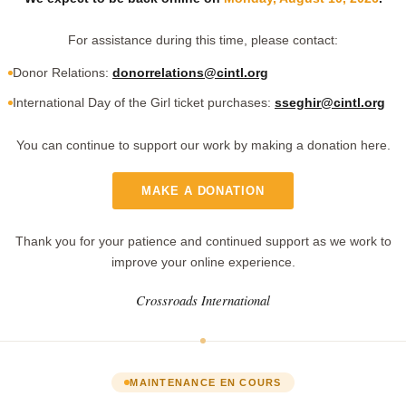
For assistance during this time, please contact:
Donor Relations:
donorrelations@cintl.org
International Day of the Girl ticket purchases:
sseghir@cintl.org
You can continue to support our work by making a donation here.
MAKE A DONATION
Thank you for your patience and continued support as we work to
improve your online experience.
Crossroads International
MAINTENANCE EN COURS