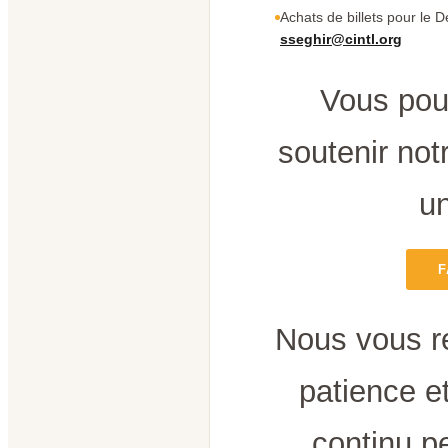
Achats de billets pour le D
sseghir@cintl.org
Vous pou
soutenir notr
un
F
Nous vous r
patience e
continu p