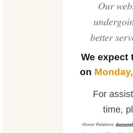
Our webs
undergoin
better ser
We expect 
on
Monday,
For assis
time, p
Donor Relations:
donorrel