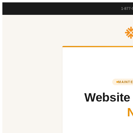
1-877-
MAINTE
Website