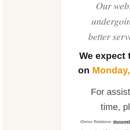
Our webs
undergoin
better ser
We expect 
on
Monday,
For assis
time, p
Donor Relations:
donorrel