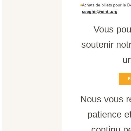
Achats de billets pour le D
sseghir@cintl.org
Vous pou
soutenir notr
un
F
Nous vous r
patience e
continu p