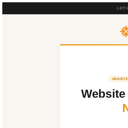
1-877-
MAINTE
Website