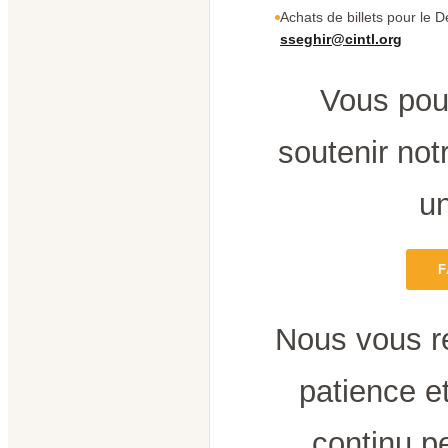
Achats de billets pour le D
sseghir@cintl.org
Vous pou
soutenir notr
un
F
Nous vous r
patience e
continu p