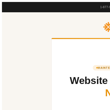
1-877-
MAINTE
Website