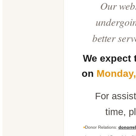
Our webs
undergoin
better ser
We expect 
on
Monday,
For assis
time, p
Donor Relations:
donorrel