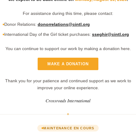
For assistance during this time, please contact:
Donor Relations:
donorrelations@cintl.org
International Day of the Girl ticket purchases:
sseghir@cintl.org
You can continue to support our work by making a donation here.
MAKE A DONATION
Thank you for your patience and continued support as we work to
improve your online experience.
Crossroads International
MAINTENANCE EN COURS