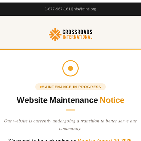
1-877-967-1611
info@cintl.org
MAINTENANCE IN PROGRESS
Website Maintenance
Notice
Our website is currently undergoing a transition to better serve our
community.
We expect to be back online on
Monday, August 10, 2026
.