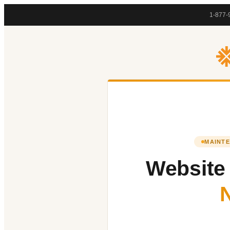
1-877-
MAINTE
Website