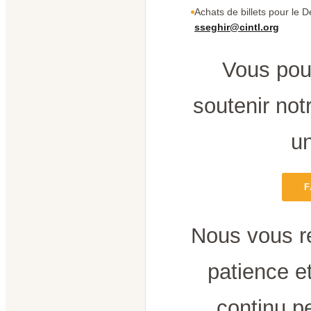
Achats de billets pour le D
sseghir@cintl.org
Vous pou
soutenir notr
un
F
Nous vous r
patience e
continu p