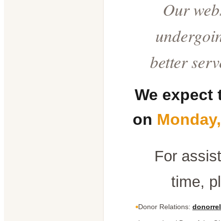
Our webs
undergoin
better ser
We expect 
on
Monday,
For assis
time, p
Donor Relations:
donorrel